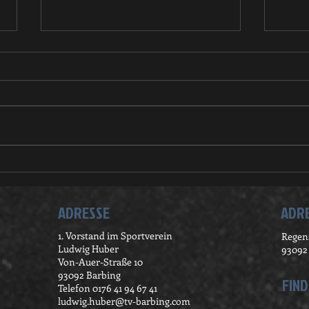
Tischtennis Mini
Chri
Meisterschaft
2023
ADRESSE
ADRE
1. Vorstand im Sportverein
Regens
Ludwig Huber
93092
Von-Auer-Straße 10
93092 Barbing
FIND
Telefon 0176 41 94 67 41
ludwig.huber@tv-barbing.com