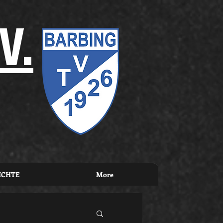
V.
ICHTE
More