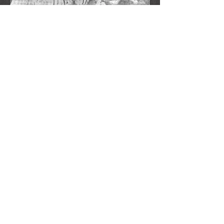
1974
Turnen: Im Februar 1974 wurde erstmals eine
Damengymnastikgruppe gegründet. Durch den sehr
starken Andrang musste bereits am 2. Übungstag die
Gruppe in zwei Gruppen aufgeteilt werden. Als
Übungsleiterin fungierte Maria Ipfelkofer. Das
Turnen wurde im Schießstand des Schützenvereins
in der Rathausgaststätte abgehalten.
1974
Im Herbst 1974 wurde die erste Kinderturngruppe
mit der Übungsleiterin Steffi Auburger ins Leben
gerufen.