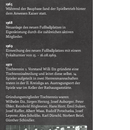
1965
Während der Bauphase fand der Spielbetrieb hinter
dem Anwesen Kaiser statt.
1968
Neuanlage des neuen Fußballplatzes in
Eigenleistung durch die zahlreichen aktiven
Mitglieder.
1969
Einweihung des neuen Fußballplatzes mit einem
Pokalturnier von 15. –
16.08.1969
.
1972
Tischtennis: 1. Vorstand Willi Etz gründete eine
Tischtennisabteilung und leitet diese selbst. 14
Spieler aufgeteilt in zwei Herrenmannschaften
traten in der II. Kreisliga an. Austragungsort der
Spiele war im Keller der Rathausgaststätte.
Gründungsmitglieder Tischtennis waren:
Wilhelm Etz, Jürgen Herzog, Josef Auburger, Peter
Übler, Reinhold Höglmeier, Hans Horr, Emil Sulzer,
Josef Kuffer, Albert Waas, Rudolf Potschatka, Josef
Leyerer, Alex Scholibo, Karl Dürschl, Norbert Beiel,
Günther Schindler.