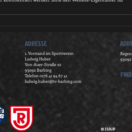
Tischtennis Mini
Chri
Meisterschaft
2023
ADRESSE
ADRE
1. Vorstand im Sportverein
Regens
Ludwig Huber
93092
Von-Auer-Straße 10
93092 Barbing
FIND
Telefon 0176 41 94 67 41
ludwig.huber@tv-barbing.com
© 2024 IP