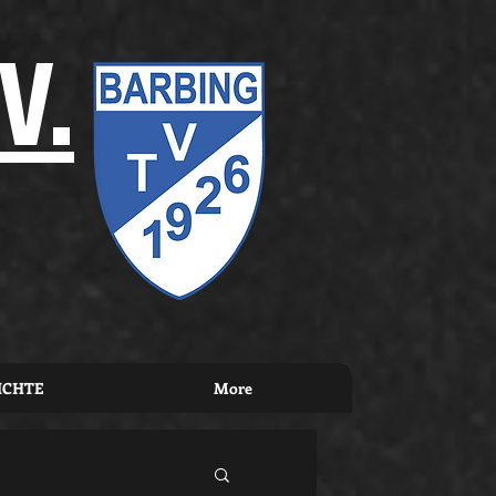
V.
ICHTE
More